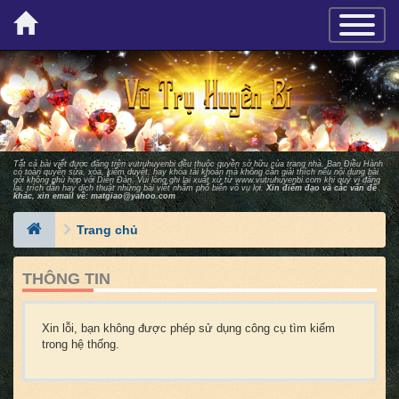
×
TOGGLE_
Tất cả bài viết được đăng trên vutruhuyenbi đều thuộc quyền sở hữu của trang nhà. Ban Ðiều Hành
có toàn quyền sửa, xóa, kiểm duyệt, hay khóa tài khoản mà không cần giải thích nếu nội dung bài
gởi không phù hợp với Diễn Ðàn. Vui lòng ghi lại xuất xứ từ
www.vutruhuyenbi.com
khi quý vị đăng
lại, trích dẫn hay dịch thuật những bài viết nhằm phổ biến vô vụ lợi.
Xin điểm đạo và các vấn đề
khác, xin email về:
matgiao@yahoo.com
Trang chủ
THÔNG TIN
Xin lỗi, bạn không được phép sử dụng công cụ tìm kiếm
trong hệ thống.