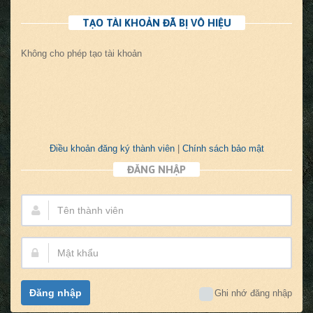
TẠO TÀI KHOẢN ĐÃ BỊ VÔ HIỆU
Không cho phép tạo tài khoản
Điều khoản đăng ký thành viên
|
Chính sách bảo mật
ĐĂNG NHẬP
Tên
thành
viên:
Mật
khẩu:
Đăng nhập
Ghi nhớ đăng nhập