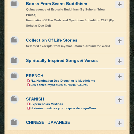
Books From Secret Buddhism
Quintessence of Esoteric Buddhism (By Scholar Trieu
Phuoc)
Nomination Of The Gods and Mysticism 3rd edition 2025 (By
Scholar Duc Qui)
Collection Of Life Stories
Selected excerpts from mystical stories around the world.
Spiritually Inspired Songs & Verses
FRENCH
“La Nomination Des Dieux“ et le Mysticisme
Les contes mystiques du Vieux Gourou
SPANISH
Experiencias Místicas
Historias místicas y principios de viejo-Guru
CHINESE - JAPANESE