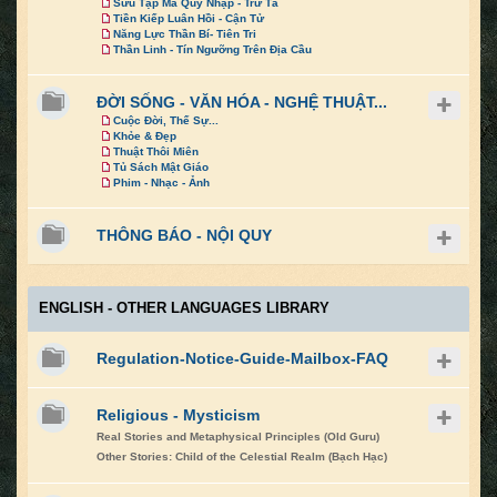
Sưu Tập Ma Quỷ Nhập - Trừ Tà
Tiền Kiếp Luân Hồi - Cận Tử
Năng Lực Thần Bí- Tiên Tri
Thần Linh - Tín Ngưỡng Trên Địa Cầu
ĐỜI SỐNG - VĂN HÓA - NGHỆ THUẬT...
Cuộc Đời, Thế Sự...
Khỏe & Đẹp
Thuật Thôi Miên
Tủ Sách Mật Giáo
Phim - Nhạc - Ảnh
THÔNG BÁO - NỘI QUY
ENGLISH - OTHER LANGUAGES LIBRARY
Regulation-Notice-Guide-Mailbox-FAQ
Religious - Mysticism
Real Stories and Metaphysical Principles (Old Guru)
Other Stories: Child of the Celestial Realm (Bạch Hạc)