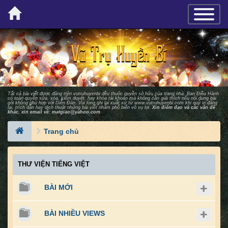
×
TOGGLE_
Tất cả bài viết được đăng trên vutruhuyenbi đều thuộc quyền sở hữu của trang nhà. Ban Ðiều Hành
có toàn quyền sửa, xóa, kiểm duyệt, hay khóa tài khoản mà không cần giải thích nếu nội dung bài
gởi không phù hợp với Diễn Ðàn. Vui lòng ghi lại xuất xứ từ
www.vutruhuyenbi.com
khi quý vị đăng
lại, trích dẫn hay dịch thuật những bài viết nhằm phổ biến vô vụ lợi.
Xin điểm đạo và các vấn đề
khác, xin email về:
matgiao@yahoo.com
Trang chủ
THƯ VIỆN TIẾNG VIỆT
BÀI MỚI
BÀI NHIỀU VIEWS