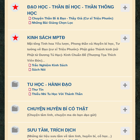
ĐẠO HỌC - THẦN BÍ HỌC - THẦN THÔNG
HỌC
Chuyện Thần Bí & Đạo - Thầy Già (Cư sĩ Triệu Phước)
Những Bài Giảng Chọn Lọc
KINH SÁCH MPTĐ
Mật tông Tinh hoa Yếu lược, Phong thần và Huyền bí học, Tư
tưởng về Đạo (cư sĩ Triệu Phước)- Phật giáo Thánh kinh (nữ
Phật tử Dương Tú Hạc)- Kinh Chuẩn Đề (Thượng Tọa Thích
Viên Đức)...
Trắc Nghiệm Kinh Sách
Sách Nói
TU HỌC - HÀNH ĐẠO
Thư Tín
Thiếu Nhi Tu Học Với Thánh Thần
CHUYỆN HUYỀN BÍ CÓ THẬT
(Chuyện tâm linh, chuyện ma do bạn đạo gửi)
SƯU TẦM, TRÍCH DỊCH
(Những tài liệu sưu tầm về tâm linh, huyền bí, cổ học...)