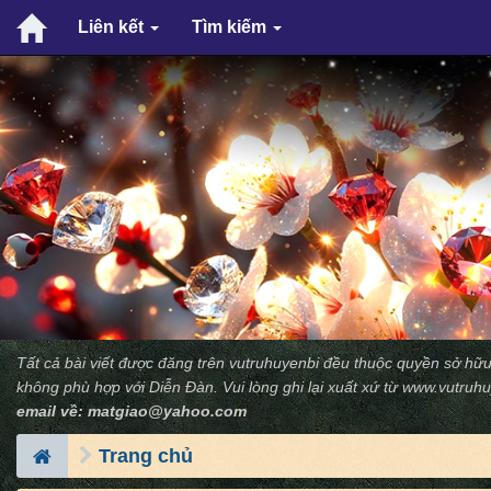
Liên kết
Tìm kiếm
Tất cả bài viết được đăng trên vutruhuyenbi đều thuộc quyền sở hữu
không phù hợp với Diễn Ðàn. Vui lòng ghi lại xuất xứ từ
www.vutruhu
email về:
matgiao@yahoo.com
Trang chủ