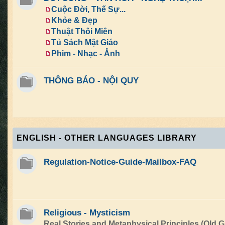
Cuộc Đời, Thế Sự...
Khỏe & Đẹp
Thuật Thôi Miên
Tủ Sách Mật Giáo
Phim - Nhạc - Ảnh
THÔNG BÁO - NỘI QUY
ENGLISH - OTHER LANGUAGES LIBRARY
Regulation-Notice-Guide-Mailbox-FAQ
Religious - Mysticism
Real Stories and Metaphysical Principles (Old G