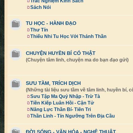
Trắc Nghiệm Kinh Sách
Sách Nói
TU HỌC - HÀNH ĐẠO
Thư Tín
Thiếu Nhi Tu Học Với Thánh Thần
CHUYỆN HUYỀN BÍ CÓ THẬT
(Chuyện tâm linh, chuyện ma do bạn đạo gửi)
SƯU TẦM, TRÍCH DỊCH
(Những tài liệu sưu tầm về tâm linh, huyền bí, cổ
Sưu Tập Ma Quỷ Nhập - Trừ Tà
Tiền Kiếp Luân Hồi - Cận Tử
Năng Lực Thần Bí- Tiên Tri
Thần Linh - Tín Ngưỡng Trên Địa Cầu
ĐỜI SỐNG - VĂN HÓA - NGHỆ THUẬT...