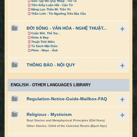
Sưu Tập Ma Quỷ Nhập - Trừ Tà
Tiền Kiếp Luân Hồi - Cận Tử
Năng Lực Thần Bí- Tiên Tri
Thần Linh - Tín Ngưỡng Trên Địa Cầu
ĐỜI SỐNG - VĂN HÓA - NGHỆ THUẬT...
Cuộc Đời, Thế Sự...
Khỏe & Đẹp
Thuật Thôi Miên
Tủ Sách Mật Giáo
Phim - Nhạc - Ảnh
THÔNG BÁO - NỘI QUY
ENGLISH - OTHER LANGUAGES LIBRARY
Regulation-Notice-Guide-Mailbox-FAQ
Religious - Mysticism
Real Stories and Metaphysical Principles (Old Guru)
Other Stories: Child of the Celestial Realm (Bạch Hạc)