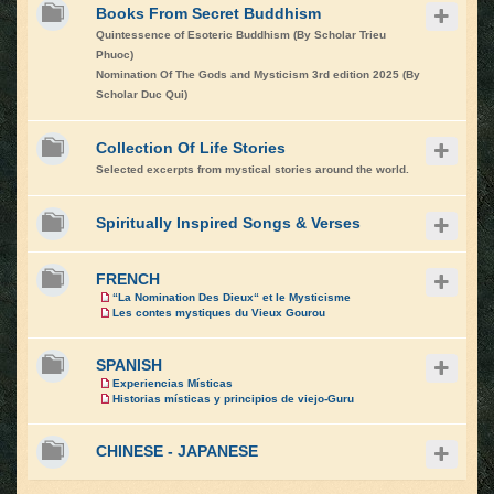
Books From Secret Buddhism
Quintessence of Esoteric Buddhism (By Scholar Trieu
Phuoc)
Nomination Of The Gods and Mysticism 3rd edition 2025 (By
Scholar Duc Qui)
Collection Of Life Stories
Selected excerpts from mystical stories around the world.
Spiritually Inspired Songs & Verses
FRENCH
“La Nomination Des Dieux“ et le Mysticisme
Les contes mystiques du Vieux Gourou
SPANISH
Experiencias Místicas
Historias místicas y principios de viejo-Guru
CHINESE - JAPANESE