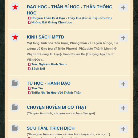
ĐẠO HỌC - THẦN BÍ HỌC - THẦN THÔNG
HỌC
Chuyện Thần Bí & Đạo - Thầy Già (Cư sĩ Triệu Phước)
Những Bài Giảng Chọn Lọc
KINH SÁCH MPTĐ
Mật tông Tinh hoa Yếu lược, Phong thần và Huyền bí học, Tư
tưởng về Đạo (cư sĩ Triệu Phước)- Phật giáo Thánh kinh (nữ
Phật tử Dương Tú Hạc)- Kinh Chuẩn Đề (Thượng Tọa Thích
Viên Đức)...
Trắc Nghiệm Kinh Sách
Sách Nói
TU HỌC - HÀNH ĐẠO
Thư Tín
Thiếu Nhi Tu Học Với Thánh Thần
CHUYỆN HUYỀN BÍ CÓ THẬT
(Chuyện tâm linh, chuyện ma do bạn đạo gửi)
SƯU TẦM, TRÍCH DỊCH
(Những tài liệu sưu tầm về tâm linh, huyền bí, cổ học...)