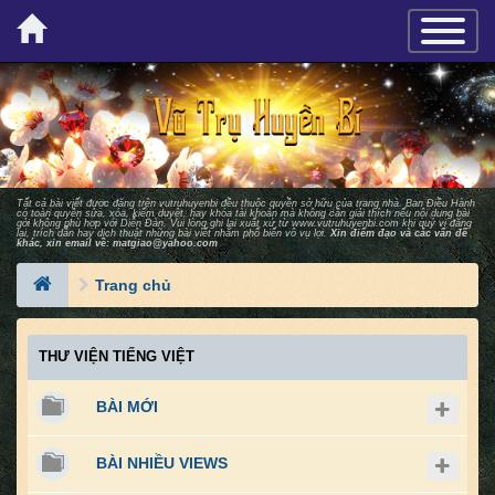
×
TOGGLE_
Tất cả bài viết được đăng trên vutruhuyenbi đều thuộc quyền sở hữu của trang nhà. Ban Ðiều Hành
có toàn quyền sửa, xóa, kiểm duyệt, hay khóa tài khoản mà không cần giải thích nếu nội dung bài
gởi không phù hợp với Diễn Ðàn. Vui lòng ghi lại xuất xứ từ
www.vutruhuyenbi.com
khi quý vị đăng
lại, trích dẫn hay dịch thuật những bài viết nhằm phổ biến vô vụ lợi.
Xin điểm đạo và các vấn đề
khác, xin email về:
matgiao@yahoo.com
Trang chủ
THƯ VIỆN TIẾNG VIỆT
BÀI MỚI
BÀI NHIỀU VIEWS