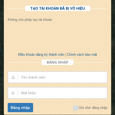
TẠO TÀI KHOẢN ĐÃ BỊ VÔ HIỆU
Không cho phép tạo tài khoản
Điều khoản đăng ký thành viên
|
Chính sách bảo mật
ĐĂNG NHẬP
Tên
thành
viên:
Mật
khẩu:
Đăng nhập
Ghi nhớ đăng nhập