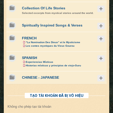
Collection Of Life Stories
Selected excerpts from mystical stories around the world.
Spiritually Inspired Songs & Verses
FRENCH
“La Nomination Des Dieux“ et le Mysticisme
Les contes mystiques du Vieux Gourou
SPANISH
Experiencias Místicas
Historias místicas y principios de viejo-Guru
CHINESE - JAPANESE
TẠO TÀI KHOẢN ĐÃ BỊ VÔ HIỆU
Không cho phép tạo tài khoản