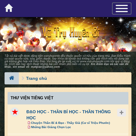
×
TOGGLE_
Tất cả bài viết được đăng trên vutruhuyenbi đều thuộc quyền sở hữu của trang nhà. Ban Ðiều Hành
có toàn quyền sửa, xóa, kiểm duyệt, hay khóa tài khoản mà không cần giải thích nếu nội dung bài
gởi không phù hợp với Diễn Ðàn. Vui lòng ghi lại xuất xứ từ
www.vutruhuyenbi.com
khi quý vị đăng
lại, trích dẫn hay dịch thuật những bài viết nhằm phổ biến vô vụ lợi.
Xin điểm đạo và các vấn đề
khác, xin email về:
matgiao@yahoo.com
Trang chủ
THƯ VIỆN TIẾNG VIỆT
ĐẠO HỌC - THẦN BÍ HỌC - THẦN THÔNG
HỌC
Chuyện Thần Bí & Đạo - Thầy Già (Cư sĩ Triệu Phước)
Những Bài Giảng Chọn Lọc