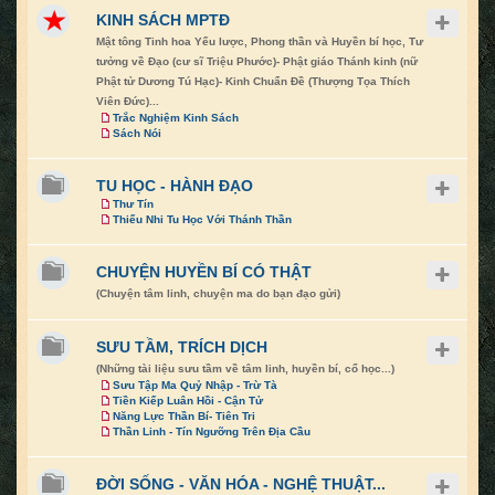
KINH SÁCH MPTĐ
Mật tông Tinh hoa Yếu lược, Phong thần và Huyền bí học, Tư
tưởng về Đạo (cư sĩ Triệu Phước)- Phật giáo Thánh kinh (nữ
Phật tử Dương Tú Hạc)- Kinh Chuẩn Đề (Thượng Tọa Thích
Viên Đức)...
Trắc Nghiệm Kinh Sách
Sách Nói
TU HỌC - HÀNH ĐẠO
Thư Tín
Thiếu Nhi Tu Học Với Thánh Thần
CHUYỆN HUYỀN BÍ CÓ THẬT
(Chuyện tâm linh, chuyện ma do bạn đạo gửi)
SƯU TẦM, TRÍCH DỊCH
(Những tài liệu sưu tầm về tâm linh, huyền bí, cổ học...)
Sưu Tập Ma Quỷ Nhập - Trừ Tà
Tiền Kiếp Luân Hồi - Cận Tử
Năng Lực Thần Bí- Tiên Tri
Thần Linh - Tín Ngưỡng Trên Địa Cầu
ĐỜI SỐNG - VĂN HÓA - NGHỆ THUẬT...