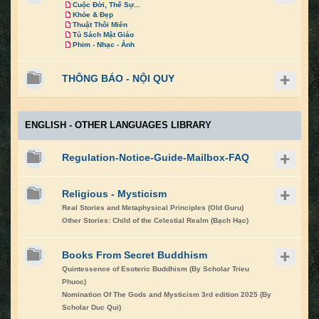
Cuộc Đời, Thế Sự...
Khỏe & Đẹp
Thuật Thôi Miên
Tủ Sách Mật Giáo
Phim - Nhạc - Ảnh
THÔNG BÁO - NỘI QUY
ENGLISH - OTHER LANGUAGES LIBRARY
Regulation-Notice-Guide-Mailbox-FAQ
Religious - Mysticism
Real Stories and Metaphysical Principles (Old Guru)
Other Stories: Child of the Celestial Realm (Bạch Hạc)
Books From Secret Buddhism
Quintessence of Esoteric Buddhism (By Scholar Trieu
Phuoc)
Nomination Of The Gods and Mysticism 3rd edition 2025 (By
Scholar Duc Qui)