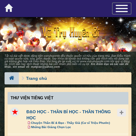
×
TOGGLE_
Tất cả bài viết được đăng trên vutruhuyenbi đều thuộc quyền sở hữu của trang nhà. Ban Ðiều Hành
có toàn quyền sửa, xóa, kiểm duyệt, hay khóa tài khoản mà không cần giải thích nếu nội dung bài
gởi không phù hợp với Diễn Ðàn. Vui lòng ghi lại xuất xứ từ
www.vutruhuyenbi.com
khi quý vị đăng
lại, trích dẫn hay dịch thuật những bài viết nhằm phổ biến vô vụ lợi.
Xin điểm đạo và các vấn đề
khác, xin email về:
matgiao@yahoo.com
Trang chủ
THƯ VIỆN TIẾNG VIỆT
ĐẠO HỌC - THẦN BÍ HỌC - THẦN THÔNG
HỌC
Chuyện Thần Bí & Đạo - Thầy Già (Cư sĩ Triệu Phước)
Những Bài Giảng Chọn Lọc