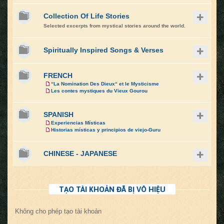
Collection Of Life Stories
Selected excerpts from mystical stories around the world.
Spiritually Inspired Songs & Verses
FRENCH
“La Nomination Des Dieux“ et le Mysticisme
Les contes mystiques du Vieux Gourou
SPANISH
Experiencias Místicas
Historias místicas y principios de viejo-Guru
CHINESE - JAPANESE
TẠO TÀI KHOẢN ĐÃ BỊ VÔ HIỆU
Không cho phép tạo tài khoản