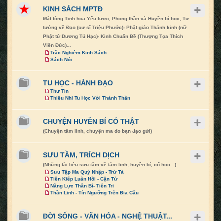
KINH SÁCH MPTĐ
Mật tông Tinh hoa Yếu lược, Phong thần và Huyền bí học, Tư
tưởng về Đạo (cư sĩ Triệu Phước)- Phật giáo Thánh kinh (nữ
Phật tử Dương Tú Hạc)- Kinh Chuẩn Đề (Thượng Tọa Thích
Viên Đức)...
Trắc Nghiệm Kinh Sách
Sách Nói
TU HỌC - HÀNH ĐẠO
Thư Tín
Thiếu Nhi Tu Học Với Thánh Thần
CHUYỆN HUYỀN BÍ CÓ THẬT
(Chuyện tâm linh, chuyện ma do bạn đạo gửi)
SƯU TẦM, TRÍCH DỊCH
(Những tài liệu sưu tầm về tâm linh, huyền bí, cổ học...)
Sưu Tập Ma Quỷ Nhập - Trừ Tà
Tiền Kiếp Luân Hồi - Cận Tử
Năng Lực Thần Bí- Tiên Tri
Thần Linh - Tín Ngưỡng Trên Địa Cầu
ĐỜI SỐNG - VĂN HÓA - NGHỆ THUẬT...