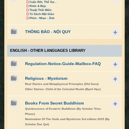
Cuộc Đời, Thế Sự...
Khỏe & Đẹp
Thuật Thôi Miên
Tủ Sách Mật Giáo
Phim - Nhạc - Ảnh
THÔNG BÁO - NỘI QUY
ENGLISH - OTHER LANGUAGES LIBRARY
Regulation-Notice-Guide-Mailbox-FAQ
Religious - Mysticism
Real Stories and Metaphysical Principles (Old Guru)
Other Stories: Child of the Celestial Realm (Bạch Hạc)
Books From Secret Buddhism
Quintessence of Esoteric Buddhism (By Scholar Trieu
Phuoc)
Nomination Of The Gods and Mysticism 3rd edition 2025 (By
Scholar Duc Qui)