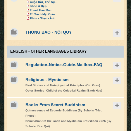
Cuộc Đời, Thế Sự...
Khỏe & Đẹp
Thuật Thôi Miên
Tủ Sách Mật Giáo
Phim - Nhạc - Ảnh
THÔNG BÁO - NỘI QUY
ENGLISH - OTHER LANGUAGES LIBRARY
Regulation-Notice-Guide-Mailbox-FAQ
Religious - Mysticism
Real Stories and Metaphysical Principles (Old Guru)
Other Stories: Child of the Celestial Realm (Bạch Hạc)
Books From Secret Buddhism
Quintessence of Esoteric Buddhism (By Scholar Trieu
Phuoc)
Nomination Of The Gods and Mysticism 3rd edition 2025 (By
Scholar Duc Qui)