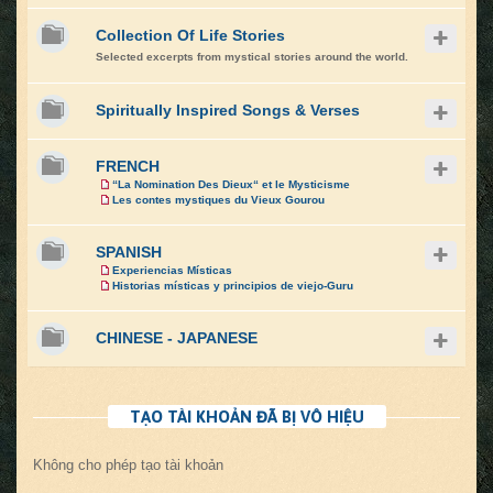
Collection Of Life Stories
Selected excerpts from mystical stories around the world.
Spiritually Inspired Songs & Verses
FRENCH
“La Nomination Des Dieux“ et le Mysticisme
Les contes mystiques du Vieux Gourou
SPANISH
Experiencias Místicas
Historias místicas y principios de viejo-Guru
CHINESE - JAPANESE
TẠO TÀI KHOẢN ĐÃ BỊ VÔ HIỆU
Không cho phép tạo tài khoản