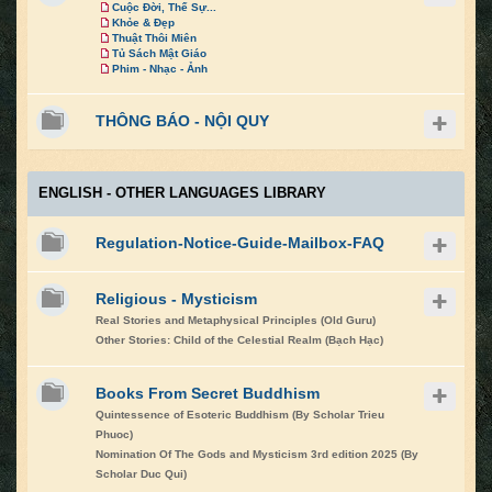
Cuộc Đời, Thế Sự...
Khỏe & Đẹp
Thuật Thôi Miên
Tủ Sách Mật Giáo
Phim - Nhạc - Ảnh
THÔNG BÁO - NỘI QUY
ENGLISH - OTHER LANGUAGES LIBRARY
Regulation-Notice-Guide-Mailbox-FAQ
Religious - Mysticism
Real Stories and Metaphysical Principles (Old Guru)
Other Stories: Child of the Celestial Realm (Bạch Hạc)
Books From Secret Buddhism
Quintessence of Esoteric Buddhism (By Scholar Trieu
Phuoc)
Nomination Of The Gods and Mysticism 3rd edition 2025 (By
Scholar Duc Qui)