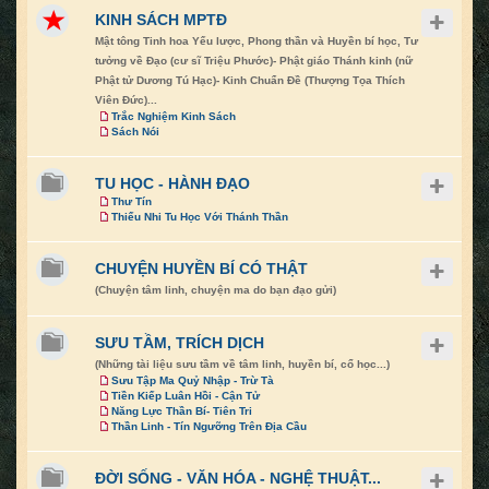
KINH SÁCH MPTĐ
Mật tông Tinh hoa Yếu lược, Phong thần và Huyền bí học, Tư
tưởng về Đạo (cư sĩ Triệu Phước)- Phật giáo Thánh kinh (nữ
Phật tử Dương Tú Hạc)- Kinh Chuẩn Đề (Thượng Tọa Thích
Viên Đức)...
Trắc Nghiệm Kinh Sách
Sách Nói
TU HỌC - HÀNH ĐẠO
Thư Tín
Thiếu Nhi Tu Học Với Thánh Thần
CHUYỆN HUYỀN BÍ CÓ THẬT
(Chuyện tâm linh, chuyện ma do bạn đạo gửi)
SƯU TẦM, TRÍCH DỊCH
(Những tài liệu sưu tầm về tâm linh, huyền bí, cổ học...)
Sưu Tập Ma Quỷ Nhập - Trừ Tà
Tiền Kiếp Luân Hồi - Cận Tử
Năng Lực Thần Bí- Tiên Tri
Thần Linh - Tín Ngưỡng Trên Địa Cầu
ĐỜI SỐNG - VĂN HÓA - NGHỆ THUẬT...