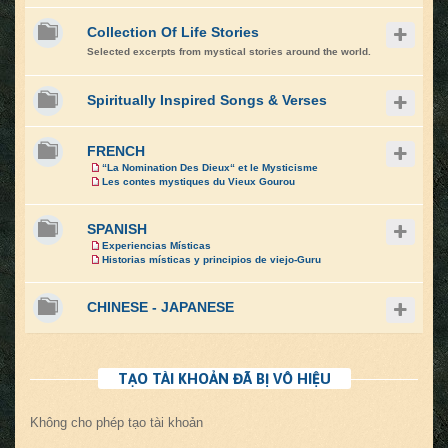
Collection Of Life Stories
Selected excerpts from mystical stories around the world.
Spiritually Inspired Songs & Verses
FRENCH
“La Nomination Des Dieux“ et le Mysticisme
Les contes mystiques du Vieux Gourou
SPANISH
Experiencias Místicas
Historias místicas y principios de viejo-Guru
CHINESE - JAPANESE
TẠO TÀI KHOẢN ĐÃ BỊ VÔ HIỆU
Không cho phép tạo tài khoản