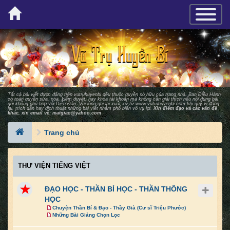
×
TOGGLE_
Tất cả bài viết được đăng trên vutruhuyenbi đều thuộc quyền sở hữu của trang nhà. Ban Ðiều Hành
có toàn quyền sửa, xóa, kiểm duyệt, hay khóa tài khoản mà không cần giải thích nếu nội dung bài
gởi không phù hợp với Diễn Ðàn. Vui lòng ghi lại xuất xứ từ
www.vutruhuyenbi.com
khi quý vị đăng
lại, trích dẫn hay dịch thuật những bài viết nhằm phổ biến vô vụ lợi.
Xin điểm đạo và các vấn đề
khác, xin email về:
matgiao@yahoo.com
Trang chủ
THƯ VIỆN TIẾNG VIỆT
ĐẠO HỌC - THẦN BÍ HỌC - THẦN THÔNG
HỌC
Chuyện Thần Bí & Đạo - Thầy Già (Cư sĩ Triệu Phước)
Những Bài Giảng Chọn Lọc