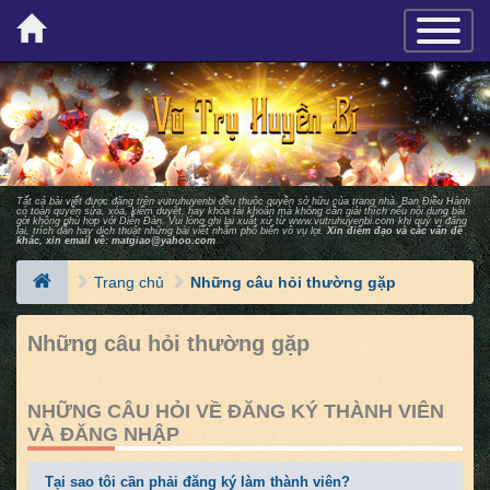
×
TOGGLE_
Tất cả bài viết được đăng trên vutruhuyenbi đều thuộc quyền sở hữu của trang nhà. Ban Ðiều Hành
có toàn quyền sửa, xóa, kiểm duyệt, hay khóa tài khoản mà không cần giải thích nếu nội dung bài
gởi không phù hợp với Diễn Ðàn. Vui lòng ghi lại xuất xứ từ
www.vutruhuyenbi.com
khi quý vị đăng
lại, trích dẫn hay dịch thuật những bài viết nhằm phổ biến vô vụ lợi.
Xin điểm đạo và các vấn đề
khác, xin email về:
matgiao@yahoo.com
Trang chủ
Những câu hỏi thường gặp
Những câu hỏi thường gặp
NHỮNG CÂU HỎI VỀ ĐĂNG KÝ THÀNH VIÊN
VÀ ĐĂNG NHẬP
Tại sao tôi cần phải đăng ký làm thành viên?