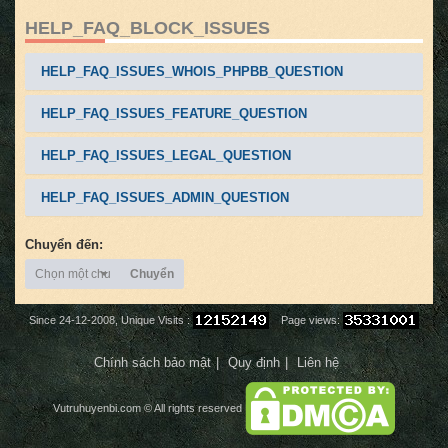
HELP_FAQ_BLOCK_ISSUES
HELP_FAQ_ISSUES_WHOIS_PHPBB_QUESTION
HELP_FAQ_ISSUES_FEATURE_QUESTION
HELP_FAQ_ISSUES_LEGAL_QUESTION
HELP_FAQ_ISSUES_ADMIN_QUESTION
Chuyển đến:
Chọn một chuyên mục
Chuyển
Since 24-12-2008, Unique Visits :
Page views:
Chính sách bảo mật
Quy định
Liên hệ
Vutruhuyenbi.com
© All rights reserved