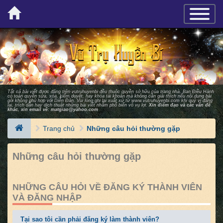
×
TOGGLE_
Tất cả bài viết được đăng trên vutruhuyenbi đều thuộc quyền sở hữu của trang nhà. Ban Ðiều Hành
có toàn quyền sửa, xóa, kiểm duyệt, hay khóa tài khoản mà không cần giải thích nếu nội dung bài
gởi không phù hợp với Diễn Ðàn. Vui lòng ghi lại xuất xứ từ
www.vutruhuyenbi.com
khi quý vị đăng
lại, trích dẫn hay dịch thuật những bài viết nhằm phổ biến vô vụ lợi.
Xin điểm đạo và các vấn đề
khác, xin email về:
matgiao@yahoo.com
Trang chủ
Những câu hỏi thường gặp
Những câu hỏi thường gặp
NHỮNG CÂU HỎI VỀ ĐĂNG KÝ THÀNH VIÊN
VÀ ĐĂNG NHẬP
Tại sao tôi cần phải đăng ký làm thành viên?