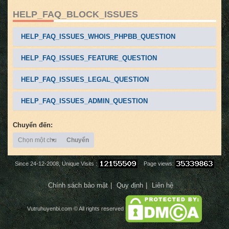
HELP_FAQ_BLOCK_ISSUES
HELP_FAQ_ISSUES_WHOIS_PHPBB_QUESTION
HELP_FAQ_ISSUES_FEATURE_QUESTION
HELP_FAQ_ISSUES_LEGAL_QUESTION
HELP_FAQ_ISSUES_ADMIN_QUESTION
Chuyển đến:
Chọn một chuyên mục
Chuyển
Since 24-12-2008, Unique Visits :
Page views:
Chính sách bảo mật
Quy định
Liên hệ
Vutruhuyenbi.com
© All rights reserved