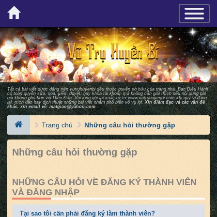
×
TOGGLE_
Tất cả bài viết được đăng trên vutruhuyenbi đều thuộc quyền sở hữu của trang nhà. Ban Ðiều Hành
có toàn quyền sửa, xóa, kiểm duyệt, hay khóa tài khoản mà không cần giải thích nếu nội dung bài
gởi không phù hợp với Diễn Ðàn. Vui lòng ghi lại xuất xứ từ
www.vutruhuyenbi.com
khi quý vị đăng
lại, trích dẫn hay dịch thuật những bài viết nhằm phổ biến vô vụ lợi.
Xin điểm đạo và các vấn đề
khác, xin email về:
matgiao@yahoo.com
Trang chủ
Những câu hỏi thường gặp
Những câu hỏi thường gặp
NHỮNG CÂU HỎI VỀ ĐĂNG KÝ THÀNH VIÊN
VÀ ĐĂNG NHẬP
Tại sao tôi cần phải đăng ký làm thành viên?