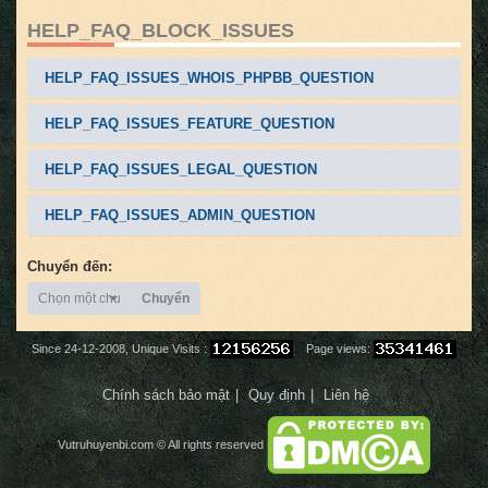
HELP_FAQ_BLOCK_ISSUES
HELP_FAQ_ISSUES_WHOIS_PHPBB_QUESTION
HELP_FAQ_ISSUES_FEATURE_QUESTION
HELP_FAQ_ISSUES_LEGAL_QUESTION
HELP_FAQ_ISSUES_ADMIN_QUESTION
Chuyển đến:
Chọn một chuyên mục
Chuyển
Since 24-12-2008, Unique Visits :
Page views:
Chính sách bảo mật
Quy định
Liên hệ
Vutruhuyenbi.com
© All rights reserved