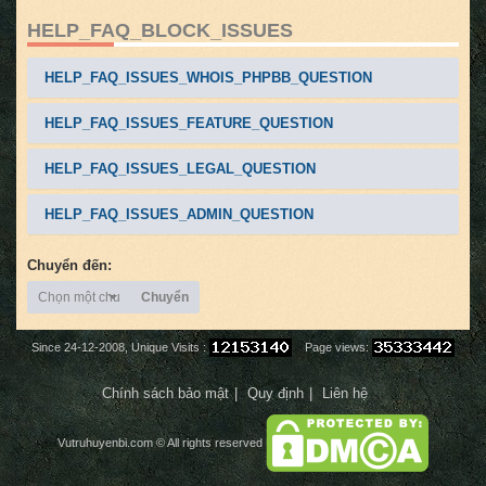
HELP_FAQ_BLOCK_ISSUES
HELP_FAQ_ISSUES_WHOIS_PHPBB_QUESTION
HELP_FAQ_ISSUES_FEATURE_QUESTION
HELP_FAQ_ISSUES_LEGAL_QUESTION
HELP_FAQ_ISSUES_ADMIN_QUESTION
Chuyển đến:
Chọn một chuyên mục
Chuyển
Since 24-12-2008, Unique Visits :
Page views:
Chính sách bảo mật
Quy định
Liên hệ
Vutruhuyenbi.com
© All rights reserved