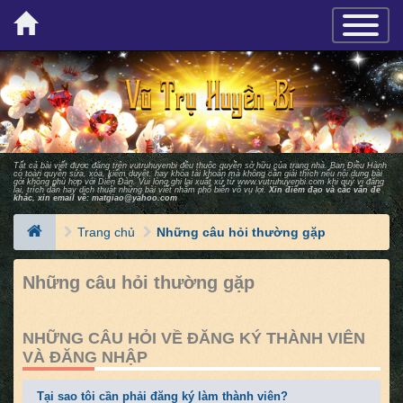
×
TOGGLE_
Tất cả bài viết được đăng trên vutruhuyenbi đều thuộc quyền sở hữu của trang nhà. Ban Ðiều Hành
có toàn quyền sửa, xóa, kiểm duyệt, hay khóa tài khoản mà không cần giải thích nếu nội dung bài
gởi không phù hợp với Diễn Ðàn. Vui lòng ghi lại xuất xứ từ
www.vutruhuyenbi.com
khi quý vị đăng
lại, trích dẫn hay dịch thuật những bài viết nhằm phổ biến vô vụ lợi.
Xin điểm đạo và các vấn đề
khác, xin email về:
matgiao@yahoo.com
Trang chủ
Những câu hỏi thường gặp
Những câu hỏi thường gặp
NHỮNG CÂU HỎI VỀ ĐĂNG KÝ THÀNH VIÊN
VÀ ĐĂNG NHẬP
Tại sao tôi cần phải đăng ký làm thành viên?