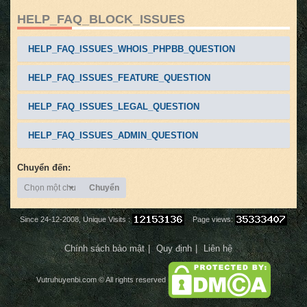
HELP_FAQ_BLOCK_ISSUES
HELP_FAQ_ISSUES_WHOIS_PHPBB_QUESTION
HELP_FAQ_ISSUES_FEATURE_QUESTION
HELP_FAQ_ISSUES_LEGAL_QUESTION
HELP_FAQ_ISSUES_ADMIN_QUESTION
Chuyển đến:
Chọn một chuyên mục
Chuyển
Since 24-12-2008, Unique Visits :
Page views:
Chính sách bảo mật
Quy định
Liên hệ
Vutruhuyenbi.com
© All rights reserved