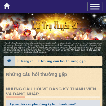
×
TOGGLE_
Tất cả bài viết được đăng trên vutruhuyenbi đều thuộc quyền sở hữu của trang nhà. Ban Ðiều Hành
có toàn quyền sửa, xóa, kiểm duyệt, hay khóa tài khoản mà không cần giải thích nếu nội dung bài
gởi không phù hợp với Diễn Ðàn. Vui lòng ghi lại xuất xứ từ
www.vutruhuyenbi.com
khi quý vị đăng
lại, trích dẫn hay dịch thuật những bài viết nhằm phổ biến vô vụ lợi.
Xin điểm đạo và các vấn đề
khác, xin email về:
matgiao@yahoo.com
Trang chủ
Những câu hỏi thường gặp
Những câu hỏi thường gặp
NHỮNG CÂU HỎI VỀ ĐĂNG KÝ THÀNH VIÊN
VÀ ĐĂNG NHẬP
Tại sao tôi cần phải đăng ký làm thành viên?