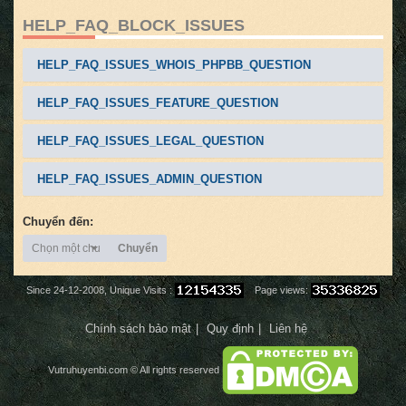
HELP_FAQ_BLOCK_ISSUES
HELP_FAQ_ISSUES_WHOIS_PHPBB_QUESTION
HELP_FAQ_ISSUES_FEATURE_QUESTION
HELP_FAQ_ISSUES_LEGAL_QUESTION
HELP_FAQ_ISSUES_ADMIN_QUESTION
Chuyển đến:
Chọn một chuyên mục
Chuyển
Since 24-12-2008, Unique Visits :
Page views:
Chính sách bảo mật
Quy định
Liên hệ
Vutruhuyenbi.com
© All rights reserved