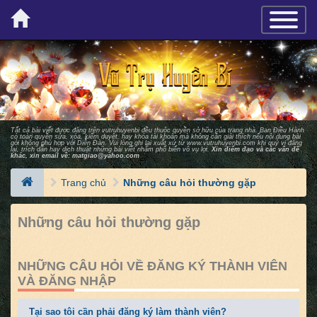
×
TOGGLE_
Tất cả bài viết được đăng trên vutruhuyenbi đều thuộc quyền sở hữu của trang nhà. Ban Ðiều Hành
có toàn quyền sửa, xóa, kiểm duyệt, hay khóa tài khoản mà không cần giải thích nếu nội dung bài
gởi không phù hợp với Diễn Ðàn. Vui lòng ghi lại xuất xứ từ
www.vutruhuyenbi.com
khi quý vị đăng
lại, trích dẫn hay dịch thuật những bài viết nhằm phổ biến vô vụ lợi.
Xin điểm đạo và các vấn đề
khác, xin email về:
matgiao@yahoo.com
Trang chủ
Những câu hỏi thường gặp
Những câu hỏi thường gặp
NHỮNG CÂU HỎI VỀ ĐĂNG KÝ THÀNH VIÊN
VÀ ĐĂNG NHẬP
Tại sao tôi cần phải đăng ký làm thành viên?