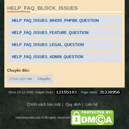
HELP_FAQ_BLOCK_ISSUES
HELP_FAQ_ISSUES_WHOIS_PHPBB_QUESTION
HELP_FAQ_ISSUES_FEATURE_QUESTION
HELP_FAQ_ISSUES_LEGAL_QUESTION
HELP_FAQ_ISSUES_ADMIN_QUESTION
Chuyển đến:
Chọn một chuyên mục
Chuyển
Since 24-12-2008, Unique Visits :
Page views:
Chính sách bảo mật
Quy định
Liên hệ
Vutruhuyenbi.com
© All rights reserved