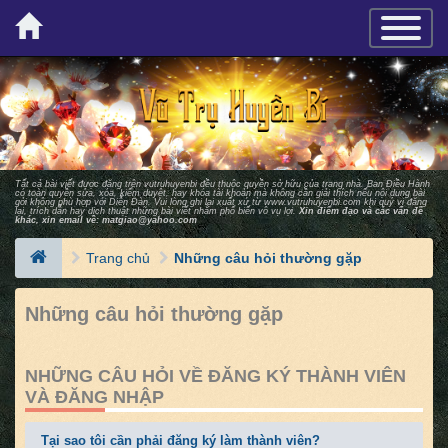
×
TOGGLE_
Tất cả bài viết được đăng trên vutruhuyenbi đều thuộc quyền sở hữu của trang nhà. Ban Ðiều Hành
có toàn quyền sửa, xóa, kiểm duyệt, hay khóa tài khoản mà không cần giải thích nếu nội dung bài
gởi không phù hợp với Diễn Ðàn. Vui lòng ghi lại xuất xứ từ
www.vutruhuyenbi.com
khi quý vị đăng
lại, trích dẫn hay dịch thuật những bài viết nhằm phổ biến vô vụ lợi.
Xin điểm đạo và các vấn đề
khác, xin email về:
matgiao@yahoo.com
Trang chủ
Những câu hỏi thường gặp
Những câu hỏi thường gặp
NHỮNG CÂU HỎI VỀ ĐĂNG KÝ THÀNH VIÊN
VÀ ĐĂNG NHẬP
Tại sao tôi cần phải đăng ký làm thành viên?