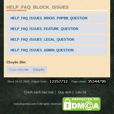
HELP_FAQ_BLOCK_ISSUES
HELP_FAQ_ISSUES_WHOIS_PHPBB_QUESTION
HELP_FAQ_ISSUES_FEATURE_QUESTION
HELP_FAQ_ISSUES_LEGAL_QUESTION
HELP_FAQ_ISSUES_ADMIN_QUESTION
Chuyển đến:
Chọn một chuyên mục
Chuyển
Since 24-12-2008, Unique Visits :
Page views:
Chính sách bảo mật
Quy định
Liên hệ
Vutruhuyenbi.com
© All rights reserved