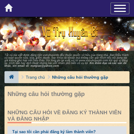
×
TOGGLE_
Tất cả bài viết được đăng trên vutruhuyenbi đều thuộc quyền sở hữu của trang nhà. Ban Ðiều Hành
có toàn quyền sửa, xóa, kiểm duyệt, hay khóa tài khoản mà không cần giải thích nếu nội dung bài
gởi không phù hợp với Diễn Ðàn. Vui lòng ghi lại xuất xứ từ
www.vutruhuyenbi.com
khi quý vị đăng
lại, trích dẫn hay dịch thuật những bài viết nhằm phổ biến vô vụ lợi.
Xin điểm đạo và các vấn đề
khác, xin email về:
matgiao@yahoo.com
Trang chủ
Những câu hỏi thường gặp
Những câu hỏi thường gặp
NHỮNG CÂU HỎI VỀ ĐĂNG KÝ THÀNH VIÊN
VÀ ĐĂNG NHẬP
Tại sao tôi cần phải đăng ký làm thành viên?