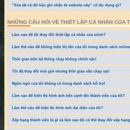
“Xóa tất cả dữ liệu ghi nhận từ website này” có tác dụng gì?
NHỮNG CÂU HỎI VỀ THIẾT LẬP CÁ NHÂN CỦA 
Làm sao để tôi thay đổi thiết lập cá nhân của mình?
Làm thế nào để không hiện thị tên của tôi trong danh sách onlin
Thời gian trên hệ thống chạy không chính xác!
Tôi đã thay đổi múi giờ nhưng thời gian vẫn chạy sai!
Ngôn ngữ của tôi không có trong danh sách hỗ trợ!
Làm sao để hiển thị hình ảnh bên cạnh tên thành viên của tôi?
Làm thế nào để hiện thị hình ảnh dại diện của tôi?
Xếp hạng thành viên là gì và làm sao tôi có thể thay đổi xếp hạ