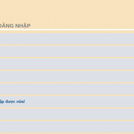
 ĐĂNG NHẬP
hập được nữa!