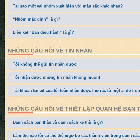
Tại sao một vài nhóm xuất hiện với màu sắc khác nhau?
“Nhóm mặc định” là gì?
Liên kết “Ban điều hành” là gì?
NHỮNG CÂU HỎI VỀ TIN NHẮN
Tôi không thể gửi tin nhắn được!
Tôi nhận được những tin nhắn không muốn!
Tài khoản Email của tôi toàn nhận được thư rác từ một ai đó tro
NHỮNG CÂU HỎI VỀ THIẾT LẬP QUAN HỆ BẠN 
Danh sách bạn thân và danh sách kẻ thù là gì?
Làm thế nào tôi có thể thêm/gỡ bỏ các thành viên trong danh sá