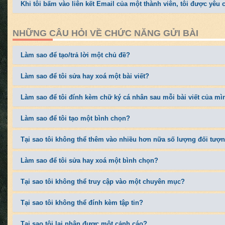
Khi tôi bấm vào liên kết Email của một thành viên, tôi được yêu
NHỮNG CÂU HỎI VỀ CHỨC NĂNG GỬI BÀI
Làm sao để tạo/trả lời một chủ đề?
Làm sao để tôi sửa hay xoá một bài viết?
Làm sao để tôi đính kèm chữ ký cá nhân sau mỗi bài viết của mì
Làm sao để tôi tạo một bình chọn?
Tại sao tôi không thể thêm vào nhiều hơn nữa số lượng đối tượ
Làm sao để tôi sửa hay xoá một bình chọn?
Tại sao tôi không thể truy cập vào một chuyên mục?
Tại sao tôi không thể đính kèm tập tin?
Tại sao tôi lại nhận được một cảnh cáo?