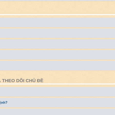
 THEO DÕI CHỦ ĐỀ
định?