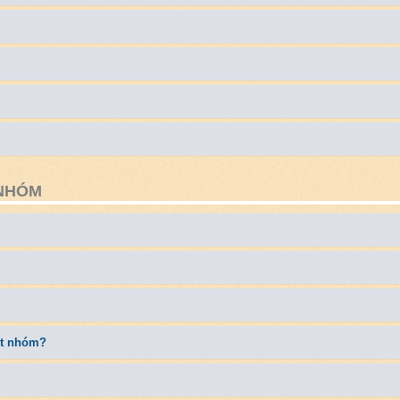
 NHÓM
ột nhóm?