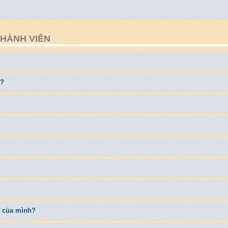
THÀNH VIÊN
e?
ng của mình?