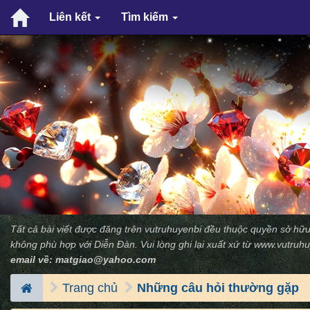
Liên kết
Tìm kiếm
Tất cả bài viết được đăng trên vutruhuyenbi đều thuộc quyền sở hữu
không phù hợp với Diễn Ðàn. Vui lòng ghi lại xuất xứ từ
www.vutruhu
email về:
matgiao@yahoo.com
Trang chủ
Những câu hỏi thường gặp