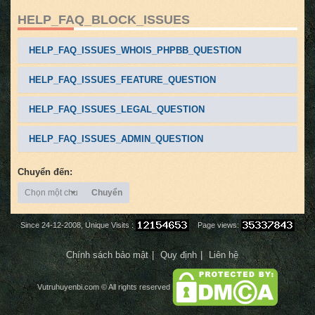
HELP_FAQ_BLOCK_ISSUES
HELP_FAQ_ISSUES_WHOIS_PHPBB_QUESTION
HELP_FAQ_ISSUES_FEATURE_QUESTION
HELP_FAQ_ISSUES_LEGAL_QUESTION
HELP_FAQ_ISSUES_ADMIN_QUESTION
Chuyển đến:
Chọn một chuyên mục
Chuyển
Since 24-12-2008, Unique Visits :
Page views:
Chính sách bảo mật
Quy định
Liên hệ
Vutruhuyenbi.com
© All rights reserved