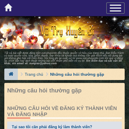
×
TOGGLE_
Tất cả bài viết được đăng trên vutruhuyenbi đều thuộc quyền sở hữu của trang nhà. Ban Ðiều Hành
có toàn quyền sửa, xóa, kiểm duyệt, hay khóa tài khoản mà không cần giải thích nếu nội dung bài
gởi không phù hợp với Diễn Ðàn. Vui lòng ghi lại xuất xứ từ
www.vutruhuyenbi.com
khi quý vị đăng
lại, trích dẫn hay dịch thuật những bài viết nhằm phổ biến vô vụ lợi.
Xin điểm đạo và các vấn đề
khác, xin email về:
matgiao@yahoo.com
Trang chủ
Những câu hỏi thường gặp
Những câu hỏi thường gặp
NHỮNG CÂU HỎI VỀ ĐĂNG KÝ THÀNH VIÊN
VÀ ĐĂNG NHẬP
Tại sao tôi cần phải đăng ký làm thành viên?