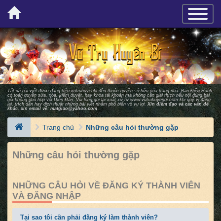
×
TOGGLE_
Tất cả bài viết được đăng trên vutruhuyenbi đều thuộc quyền sở hữu của trang nhà. Ban Ðiều Hành
có toàn quyền sửa, xóa, kiểm duyệt, hay khóa tài khoản mà không cần giải thích nếu nội dung bài
gởi không phù hợp với Diễn Ðàn. Vui lòng ghi lại xuất xứ từ
www.vutruhuyenbi.com
khi quý vị đăng
lại, trích dẫn hay dịch thuật những bài viết nhằm phổ biến vô vụ lợi.
Xin điểm đạo và các vấn đề
khác, xin email về:
matgiao@yahoo.com
Trang chủ
Những câu hỏi thường gặp
Những câu hỏi thường gặp
NHỮNG CÂU HỎI VỀ ĐĂNG KÝ THÀNH VIÊN
VÀ ĐĂNG NHẬP
Tại sao tôi cần phải đăng ký làm thành viên?