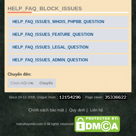
HELP_FAQ_BLOCK_ISSUES
HELP_FAQ_ISSUES_WHOIS_PHPBB_QUESTION
HELP_FAQ_ISSUES_FEATURE_QUESTION
HELP_FAQ_ISSUES_LEGAL_QUESTION
HELP_FAQ_ISSUES_ADMIN_QUESTION
Chuyển đến:
Chọn một chuyên mục
Chuyển
Since 24-12-2008, Unique Visits :
Page views:
Chính sách bảo mật
Quy định
Liên hệ
Vutruhuyenbi.com
© All rights reserved