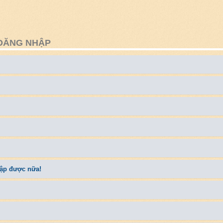
 ĐĂNG NHẬP
hập được nữa!