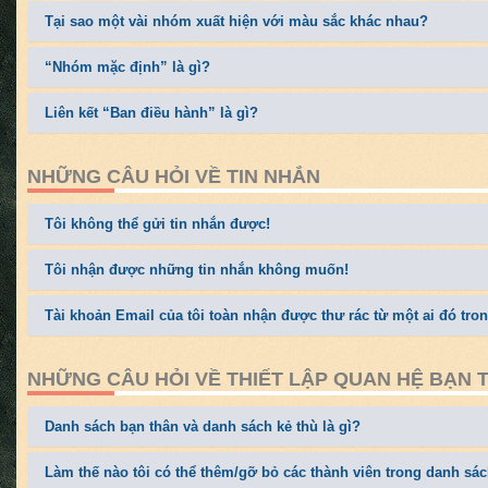
Tại sao một vài nhóm xuất hiện với màu sắc khác nhau?
“Nhóm mặc định” là gì?
Liên kết “Ban điều hành” là gì?
NHỮNG CÂU HỎI VỀ TIN NHẮN
Tôi không thể gửi tin nhắn được!
Tôi nhận được những tin nhắn không muốn!
Tài khoản Email của tôi toàn nhận được thư rác từ một ai đó tro
NHỮNG CÂU HỎI VỀ THIẾT LẬP QUAN HỆ BẠN 
Danh sách bạn thân và danh sách kẻ thù là gì?
Làm thế nào tôi có thể thêm/gỡ bỏ các thành viên trong danh sá