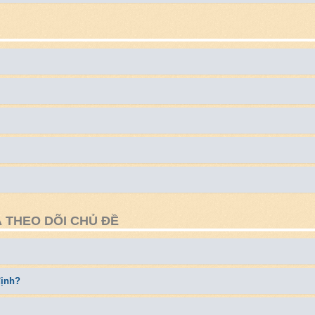
 THEO DÕI CHỦ ĐỀ
định?