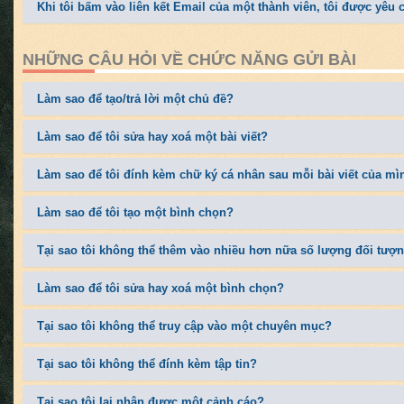
Khi tôi bấm vào liên kết Email của một thành viên, tôi được yêu
NHỮNG CÂU HỎI VỀ CHỨC NĂNG GỬI BÀI
Làm sao để tạo/trả lời một chủ đề?
Làm sao để tôi sửa hay xoá một bài viết?
Làm sao để tôi đính kèm chữ ký cá nhân sau mỗi bài viết của mì
Làm sao để tôi tạo một bình chọn?
Tại sao tôi không thể thêm vào nhiều hơn nữa số lượng đối tượ
Làm sao để tôi sửa hay xoá một bình chọn?
Tại sao tôi không thể truy cập vào một chuyên mục?
Tại sao tôi không thể đính kèm tập tin?
Tại sao tôi lại nhận được một cảnh cáo?