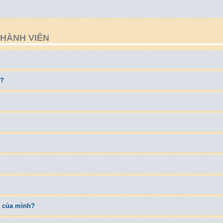
THÀNH VIÊN
e?
ng của mình?