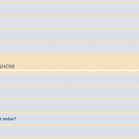
 NHÓM
ột nhóm?