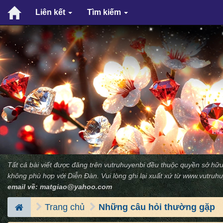
Liên kết
Tìm kiếm
Tất cả bài viết được đăng trên vutruhuyenbi đều thuộc quyền sở hữu
không phù hợp với Diễn Ðàn. Vui lòng ghi lại xuất xứ từ
www.vutruhu
email về:
matgiao@yahoo.com
Trang chủ
Những câu hỏi thường gặp