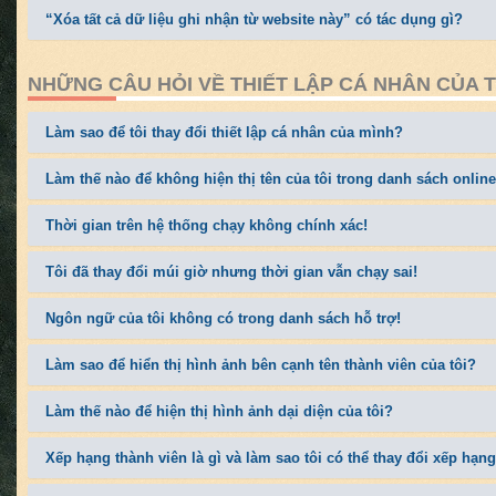
“Xóa tất cả dữ liệu ghi nhận từ website này” có tác dụng gì?
NHỮNG CÂU HỎI VỀ THIẾT LẬP CÁ NHÂN CỦA 
Làm sao để tôi thay đổi thiết lập cá nhân của mình?
Làm thế nào để không hiện thị tên của tôi trong danh sách onlin
Thời gian trên hệ thống chạy không chính xác!
Tôi đã thay đổi múi giờ nhưng thời gian vẫn chạy sai!
Ngôn ngữ của tôi không có trong danh sách hỗ trợ!
Làm sao để hiển thị hình ảnh bên cạnh tên thành viên của tôi?
Làm thế nào để hiện thị hình ảnh dại diện của tôi?
Xếp hạng thành viên là gì và làm sao tôi có thể thay đổi xếp hạ