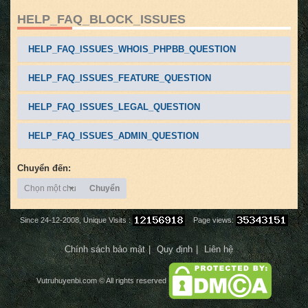
HELP_FAQ_BLOCK_ISSUES
HELP_FAQ_ISSUES_WHOIS_PHPBB_QUESTION
HELP_FAQ_ISSUES_FEATURE_QUESTION
HELP_FAQ_ISSUES_LEGAL_QUESTION
HELP_FAQ_ISSUES_ADMIN_QUESTION
Chuyển đến:
Chọn một chuyên mục
Chuyển
Since 24-12-2008, Unique Visits :
Page views:
Chính sách bảo mật
Quy định
Liên hệ
Vutruhuyenbi.com
© All rights reserved