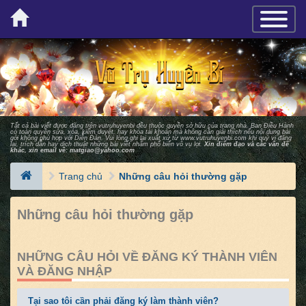
×
TOGGLE_
Tất cả bài viết được đăng trên vutruhuyenbi đều thuộc quyền sở hữu của trang nhà. Ban Ðiều Hành
có toàn quyền sửa, xóa, kiểm duyệt, hay khóa tài khoản mà không cần giải thích nếu nội dung bài
gởi không phù hợp với Diễn Ðàn. Vui lòng ghi lại xuất xứ từ
www.vutruhuyenbi.com
khi quý vị đăng
lại, trích dẫn hay dịch thuật những bài viết nhằm phổ biến vô vụ lợi.
Xin điểm đạo và các vấn đề
khác, xin email về:
matgiao@yahoo.com
Trang chủ
Những câu hỏi thường gặp
Những câu hỏi thường gặp
NHỮNG CÂU HỎI VỀ ĐĂNG KÝ THÀNH VIÊN
VÀ ĐĂNG NHẬP
Tại sao tôi cần phải đăng ký làm thành viên?