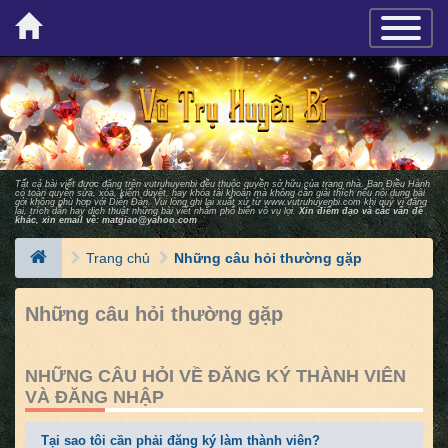
×
TOGGLE_
Tất cả bài viết được đăng trên vutruhuyenbi đều thuộc quyền sở hữu của trang nhà. Ban Ðiều Hành
có toàn quyền sửa, xóa, kiểm duyệt, hay khóa tài khoản mà không cần giải thích nếu nội dung bài
gởi không phù hợp với Diễn Ðàn. Vui lòng ghi lại xuất xứ từ
www.vutruhuyenbi.com
khi quý vị đăng
lại, trích dẫn hay dịch thuật những bài viết nhằm phổ biến vô vụ lợi.
Xin điểm đạo và các vấn đề
khác, xin email về:
matgiao@yahoo.com
Trang chủ
Những câu hỏi thường gặp
Những câu hỏi thường gặp
NHỮNG CÂU HỎI VỀ ĐĂNG KÝ THÀNH VIÊN
VÀ ĐĂNG NHẬP
Tại sao tôi cần phải đăng ký làm thành viên?