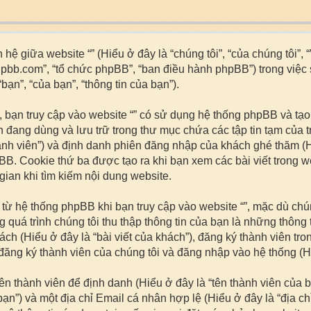
hệ giữa website “” (Hiểu ở đây là “chúng tôi”, “của chúng tôi”, 
hpbb.com”, “tổ chức phpBB”, “ban điều hành phpBB”) trong việc
ạn”, “của bạn”, “thông tin của bạn”).
 bạn truy cập vào website “” có sử dụng hệ thống phpBB và tạo 
ạn đang dùng và lưu trữ trong thư mục chứa các tập tin tạm của 
ành viên”) và định danh phiên đăng nhập của khách ghé thăm (H
BB. Cookie thứ ba được tạo ra khi bạn xem các bài viết trong 
 gian khi tìm kiếm nội dung website.
i từ hệ thống phpBB khi bạn truy cập vào website “”, mặc dù c
 quá trình chúng tôi thu thập thông tin của bạn là những thông
hách (Hiểu ở đây là “bài viết của khách”), đăng ký thành viên tro
ăng ký thành viên của chúng tôi và đăng nhập vào hệ thống (Hiể
tên thành viên để định danh (Hiểu ở đây là “tên thành viên của
n”) và một địa chỉ Email cá nhân hợp lệ (Hiểu ở đây là “địa ch