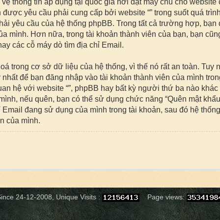
 vệ thông tin áp dụng tại quốc gia nơi đặt máy chủ cho website 
được yêu cầu phải cung cấp bởi website “” trong suốt quá trình
phải yêu cầu của hệ thống phpBB. Trong tất cả trường hợp, bạn 
của mình. Hơn nữa, trong tài khoản thành viên của bạn, bạn cũng
ay các cỗ máy dò tìm địa chỉ Email.
rong cơ sở dữ liệu của hệ thống, vì thế nó rất an toàn. Tuy 
nhất để bạn đăng nhập vào tài khoản thành viên của mình trong 
an hệ với website “”, phpBB hay bất kỳ người thứ ba nào khác
mình, nếu quên, bạn có thể sử dụng chức năng “Quên mật khẩu”
chỉ Email đang sử dụng của mình trong tài khoản, sau đó hệ thố
ên của mình.
ince 24-12-2008, Unique Visits :
Page views: