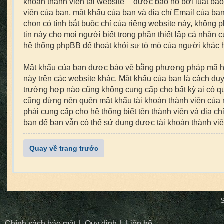
khoản thành viên tại website “” được bảo hộ bởi luật bảo
viên của bạn, mật khẩu của bạn và địa chỉ Email của bạn 
chọn có tính bắt buộc chỉ của riêng website này, không 
tin này cho mọi người biết trong phần thiết lập cá nhân 
hệ thống phpBB để thoát khỏi sự tò mò của người khác h
Mật khẩu của bạn được bảo vệ bằng phương pháp mã hoá t
này trên các website khác. Mật khẩu của bạn là cách duy 
trường hợp nào cũng không cung cấp cho bất kỳ ai có qu
cũng đừng nên quên mật khẩu tài khoản thành viên của 
phải cung cấp cho hệ thống biết tên thành viên và địa 
bạn để bạn vẫn có thể sử dụng được tài khoản thành vi
Quay về trang trước
S
Chính sách bảo mật
Quy định
Liên hệ