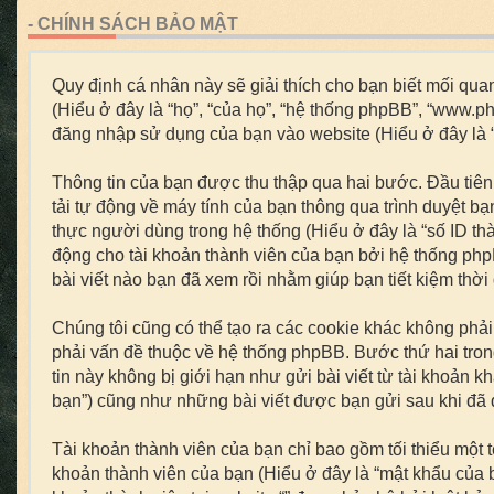
- CHÍNH SÁCH BẢO MẬT
Quy định cá nhân này sẽ giải thích cho bạn biết mối quan 
(Hiểu ở đây là “họ”, “của họ”, “hệ thống phpBB”, “www.p
đăng nhập sử dụng của bạn vào website (Hiểu ở đây là “b
Thông tin của bạn được thu thập qua hai bước. Đầu tiên,
tải tự động về máy tính của bạn thông qua trình duyệt b
thực người dùng trong hệ thống (Hiểu ở đây là “số ID th
động cho tài khoản thành viên của bạn bởi hệ thống php
bài viết nào bạn đã xem rồi nhằm giúp bạn tiết kiệm thời
Chúng tôi cũng có thể tạo ra các cookie khác không phả
phải vấn đề thuộc về hệ thống phpBB. Bước thứ hai trong
tin này không bị giới hạn như gửi bài viết từ tài khoản k
bạn”) cũng như những bài viết được bạn gửi sau khi đã đ
Tài khoản thành viên của bạn chỉ bao gồm tối thiểu một 
khoản thành viên của bạn (Hiểu ở đây là “mật khẩu của bạ