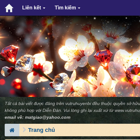
Liên kết
Tìm kiếm
Tất cả bài viết được đăng trên vutruhuyenbi đều thuộc quyền sở hữu
không phù hợp với Diễn Ðàn. Vui lòng ghi lại xuất xứ từ
www.vutruhu
email về:
matgiao@yahoo.com
Trang chủ