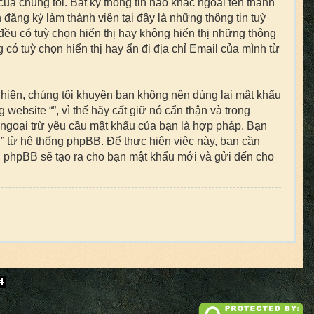
của chúng tôi. Bất kỳ thông tin nào khác ngoài tên thành
 đăng ký làm thành viên tại đây là những thông tin tuỳ
đều có tuỳ chọn hiển thị hay không hiển thị những thông
 có tuỳ chọn hiển thị hay ẩn đi địa chỉ Email của mình từ
nhiên, chúng tôi khuyên bạn không nên dùng lại mật khẩu
website “”, vì thế hãy cất giữ nó cẩn thận và trong
 ngoại trừ yêu cầu mật khẩu của bạn là hợp pháp. Bạn
 từ hệ thống phpBB. Để thực hiện việc này, bạn cần
ng phpBB sẽ tạo ra cho bạn mật khẩu mới và gửi đến cho