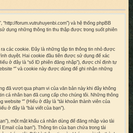
“”, “http://forum.vutruhuyenbi.com”) và hệ thống phpBB
 sử dụng những thông tin thu thập được trong suốt phiên
ra các cookie. Đây là những tập tin thông tin nhỏ được
trình duyệt. Hai cookie đầu tiên được sử dụng để xác
iểu ở đây là “số ID phiên đăng nhập”), được chỉ định tự
website “” và cookie này được dùng để ghi nhận những
húng đã vượt qua phạm vi của văn bản này khi đây không
 tin cá nhân bạn đã cung cấp cho chúng tôi. Những thông
ng website “” (Hiểu ở đây là “tài khoản thành viên của
u ở đây là “bài viết của bạn”).
 bạn”), một mật khẩu cá nhân dùng để đăng nhập vào tài
ỉ Email của bạn”). Thông tin của bạn chứa trong tài