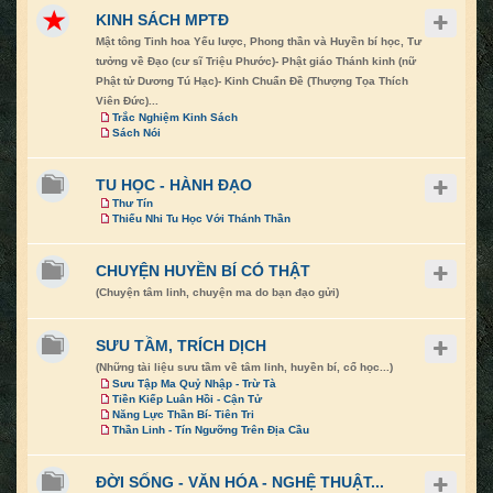
KINH SÁCH MPTĐ
Mật tông Tinh hoa Yếu lược, Phong thần và Huyền bí học, Tư
tưởng về Đạo (cư sĩ Triệu Phước)- Phật giáo Thánh kinh (nữ
Phật tử Dương Tú Hạc)- Kinh Chuẩn Đề (Thượng Tọa Thích
Viên Đức)...
Trắc Nghiệm Kinh Sách
Sách Nói
TU HỌC - HÀNH ĐẠO
Thư Tín
Thiếu Nhi Tu Học Với Thánh Thần
CHUYỆN HUYỀN BÍ CÓ THẬT
(Chuyện tâm linh, chuyện ma do bạn đạo gửi)
SƯU TẦM, TRÍCH DỊCH
(Những tài liệu sưu tầm về tâm linh, huyền bí, cổ học...)
Sưu Tập Ma Quỷ Nhập - Trừ Tà
Tiền Kiếp Luân Hồi - Cận Tử
Năng Lực Thần Bí- Tiên Tri
Thần Linh - Tín Ngưỡng Trên Địa Cầu
ĐỜI SỐNG - VĂN HÓA - NGHỆ THUẬT...