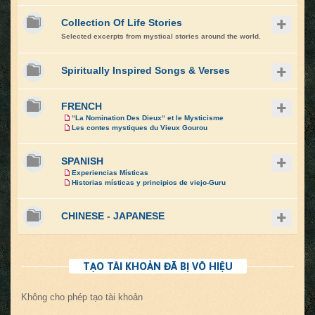
Collection Of Life Stories
Selected excerpts from mystical stories around the world.
Spiritually Inspired Songs & Verses
FRENCH
“La Nomination Des Dieux“ et le Mysticisme
Les contes mystiques du Vieux Gourou
SPANISH
Experiencias Místicas
Historias místicas y principios de viejo-Guru
CHINESE - JAPANESE
TẠO TÀI KHOẢN ĐÃ BỊ VÔ HIỆU
Không cho phép tạo tài khoản