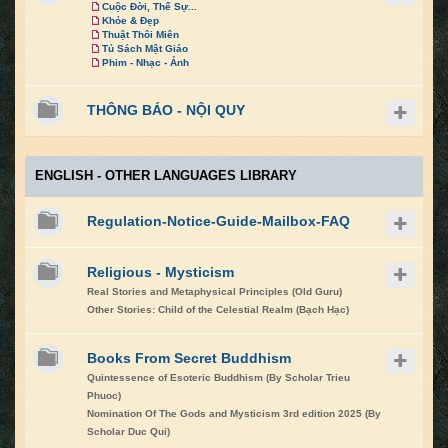
Cuộc Đời, Thế Sự...
Khỏe & Đẹp
Thuật Thôi Miên
Tủ Sách Mật Giáo
Phim - Nhạc - Ảnh
THÔNG BÁO - NỘI QUY
ENGLISH - OTHER LANGUAGES LIBRARY
Regulation-Notice-Guide-Mailbox-FAQ
Religious - Mysticism
Real Stories and Metaphysical Principles (Old Guru)
Other Stories: Child of the Celestial Realm (Bạch Hạc)
Books From Secret Buddhism
Quintessence of Esoteric Buddhism (By Scholar Trieu
Phuoc)
Nomination Of The Gods and Mysticism 3rd edition 2025 (By
Scholar Duc Qui)