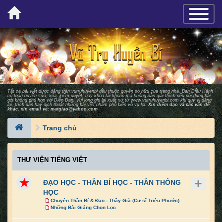
×
TOGGLE_
Tất cả bài viết được đăng trên vutruhuyenbi đều thuộc quyền sở hữu của trang nhà. Ban Ðiều Hành
có toàn quyền sửa, xóa, kiểm duyệt, hay khóa tài khoản mà không cần giải thích nếu nội dung bài
gởi không phù hợp với Diễn Ðàn. Vui lòng ghi lại xuất xứ từ
www.vutruhuyenbi.com
khi quý vị đăng
lại, trích dẫn hay dịch thuật những bài viết nhằm phổ biến vô vụ lợi.
Xin điểm đạo và các vấn đề
khác, xin email về:
matgiao@yahoo.com
Trang chủ
THƯ VIỆN TIẾNG VIỆT
ĐẠO HỌC - THẦN BÍ HỌC - THẦN THÔNG
HỌC
Chuyện Thần Bí & Đạo - Thầy Già (Cư sĩ Triệu Phước)
Những Bài Giảng Chọn Lọc